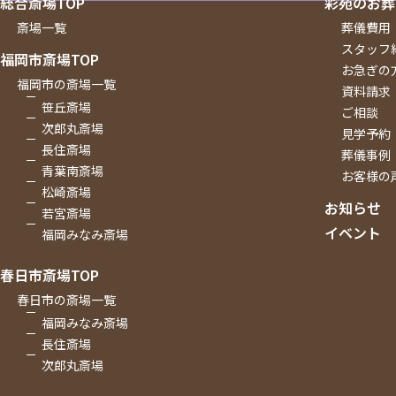
総合斎場TOP
彩苑のお葬
斎場一覧
葬儀費用
スタッフ
福岡市斎場TOP
お急ぎの
福岡市の斎場一覧
資料請求
笹丘斎場
ご相談
次郎丸斎場
見学予約
長住斎場
葬儀事例
青葉南斎場
お客様の
松崎斎場
お知らせ
若宮斎場
イベント
福岡みなみ斎場
春日市斎場TOP
春日市の斎場一覧
福岡みなみ斎場
長住斎場
次郎丸斎場