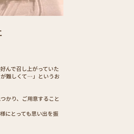
エ
」
（福
岡
市・
好んで召し上がっていた
のが難しくて…」というお
春
日
見つかり、ご用意すること
市・
糟
様にとっても思い出を振
屋