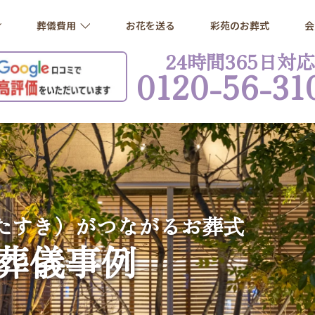
葬儀費用
お花を送る
彩苑のお葬式
会
24時間365日対応
0120-56-31
たすき）がつながるお葬式
葬儀事例