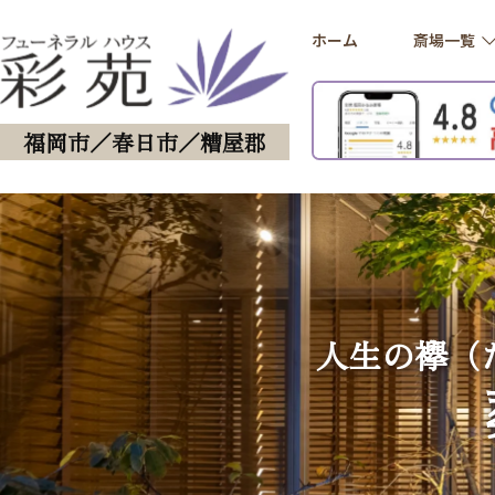
ホーム
斎場一覧
福岡市／春日市／糟屋郡
人生の襷（