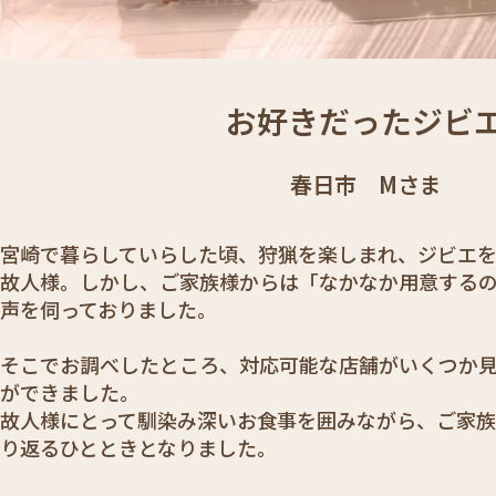
家
お好きだったジビ
族
春日市 Mさま
葬
事
宮崎で暮らしていらした頃、狩猟を楽しまれ、ジビエを
故人様。しかし、ご家族様からは「なかなか用意する
例：
声を伺っておりました。
「
そこでお調べしたところ、対応可能な店舗がいくつか
ができました。
故人様にとって馴染み深いお食事を囲みながら、ご家族
り返るひとときとなりました。