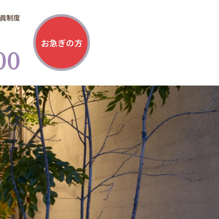
員制度
お急ぎの方
00