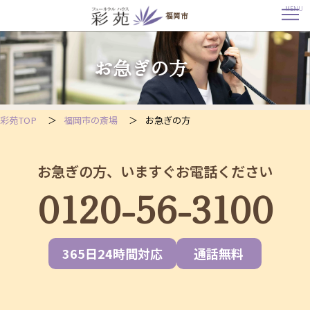
MENU
福岡市
福
岡
市
お急ぎの方
で
ご
危
篤・
ご
逝
去
彩苑TOP
福岡市の斎場
お急ぎの方
で
お
急
ぎ
の
お急ぎの方、いますぐお電話ください
方
へ
0120-56-3100
|
24
時
間
365
日
対
365日24時間対応
通話無料
応
で
葬
儀、
相
談
対