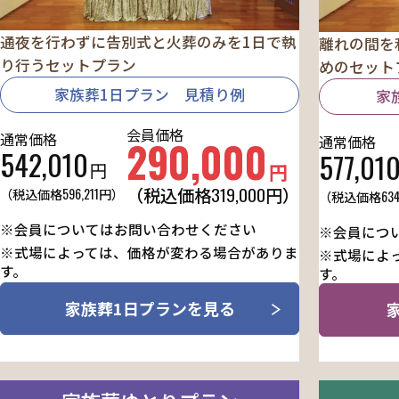
通夜を行わずに告別式と火葬のみを1日で執
離れの間を
り行うセットプラン
めのセット
家族葬1日プラン 見積り例
家
会員価格
通常価格
通常価格
290,000
542,010
577,01
円
円
319,000
（税込価格
円）
（税込価格
596,211
円）
（税込価格
634
※会員についてはお問い合わせください
※会員につ
※式場によっては、価格が変わる場合がありま
※式場によ
す。
す。
家族葬1日プランを見る