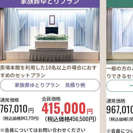
家族葬ゆとりプラン
斎場本館を利用した10名以上の場合におす
一般の方の
すめのセットプラン
りできるセ
家族葬ゆとりプラン 見積り例
会員価格
通常価格
通常価格
415,000
767,010
967,01
円
円
456,500
（税込価格
円）
（税込価格
843,711
円）
（税込価格
1,0
※会員についてはお問い合わせください
※会員につ