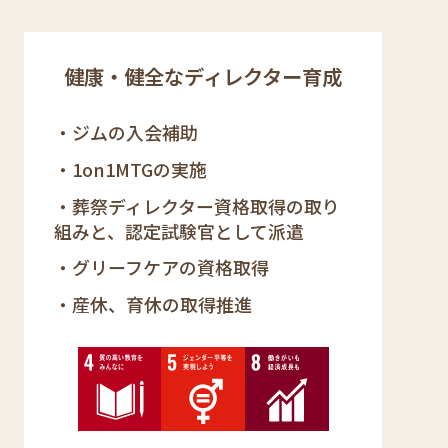
健康・健全なディレクター育成
ジムの入会補助
1on1MTG
ミ
の実施
ー
葬祭ディレクター資格取得の取り
テ
組みと、認定試験官として派遣
ィ
グリーフケアの資格取得
ン
グ
産休、育休の取得推進