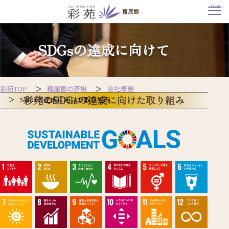
MENU
糟屋郡
彩
苑
の
SDGsの達成に向けて
SDGs（糟
屋
郡・
福
岡
市
の
彩苑TOP
糟屋郡の斎場
会社概要
ご
彩苑のSDGsの達成に向けた取り組み
SDGsの達成に向けた取り組み
葬
儀・
家
族
葬
な
ら
一
軒
家
貸
切
斎
場
の
彩
苑）