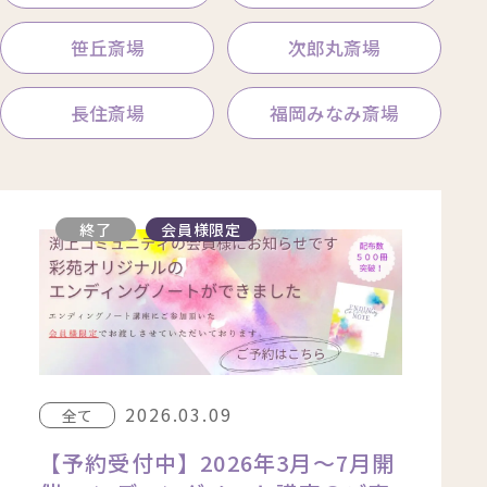
苑）
笹丘斎場
次郎丸斎場
長住斎場
福岡みなみ斎場
終了
会員様限定
2026.03.09
全て
【予約受付中】2026年3月〜7月開