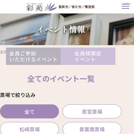
MENU
福岡市／春日市／糟屋郡
イ
ベ
ン
イベント情報
ト
（福
岡
市・
春
日
市・
彩苑TOP
イベント一覧
全員ご参加
会員様限定
糟
屋
いただけるイベント
イベント
郡
の
ご
葬
全てのイベント一覧
儀・
家
族
葬
な
斎場で絞り込み
ら
一
軒
家
全て
若宮斎場
貸
切
斎
場
の
松崎斎場
青葉南斎場
彩