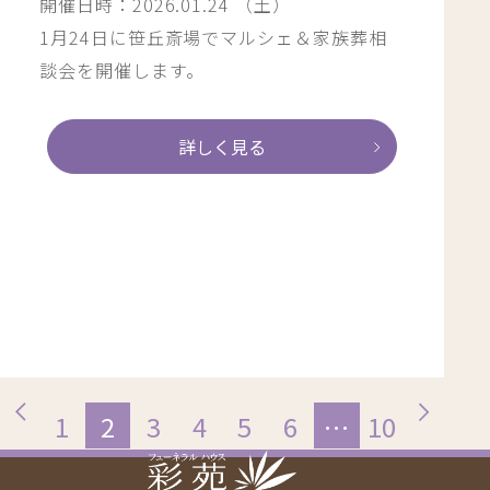
開催日時：2026.01.24 （土）
1月24日に笹丘斎場でマルシェ＆家族葬相
談会を開催します。
詳しく見る
1
2
3
4
5
6
…
10
前
次
へ
へ