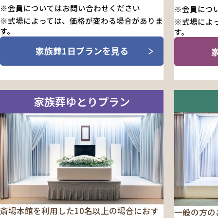
※会員についてはお問い合わせください
※会員につ
※式場によっては、価格が変わる場合がありま
※式場によ
す。
す。
家族葬1日プランを見る
家族葬ゆとりプラン
斎場本館を利用した10名以上の場合におす
一般の方の