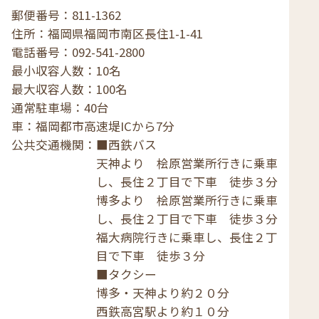
郵便番号
811-1362
住所
福岡県福岡市南区長住1-1-41
電話番号
092-541-2800
最小収容人数
10名
最大収容人数
100名
通常駐車場
40台
車
福岡都市高速堤ICから7分
公共交通機関
■西鉄バス
天神より 桧原営業所行きに乗車
し、長住２丁目で下車 徒歩３分
博多より 桧原営業所行きに乗車
し、長住２丁目で下車 徒歩３分
福大病院行きに乗車し、長住２丁
目で下車 徒歩３分
■タクシー
博多・天神より約２０分
西鉄高宮駅より約１０分