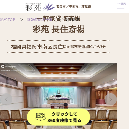
MENU
福岡市／春日市／糟屋郡
一軒家貸切斎場
福
彩苑TOP
彩苑の斎場一覧
長住斎場
岡
市
彩苑 長住斎場
南
区
の
葬
儀・
福岡県福岡市南区長住
福岡都市高速堤ICから7分
家
族
葬
｜
彩
苑
長
住
斎
場