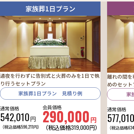
家族葬1日プラン
通夜を行わずに告別式と火葬のみを1日で執
離れの間を
り行うセットプラン
めのセット
家族葬1日プラン 見積り例
家
会員価格
通常価格
通常価格
290,000
542,010
577,01
円
円
319,000
（税込価格
円）
（税込価格
596,211
円）
（税込価格
634