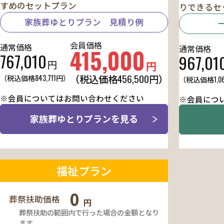
すめのセットプラン
りできるセ
家族葬ゆとりプラン 見積り例
会員価格
通常価格
通常価格
415,000
767,010
967,01
円
円
456,500
（税込価格
円）
（税込価格
843,711
円）
（税込価格
1,0
※会員についてはお問い合わせください
※会員につ
家族葬ゆとりプランを見る
福祉プラン
0
葬祭扶助価格
円
葬祭扶助の範囲内で行った場合の金額となり
ます。